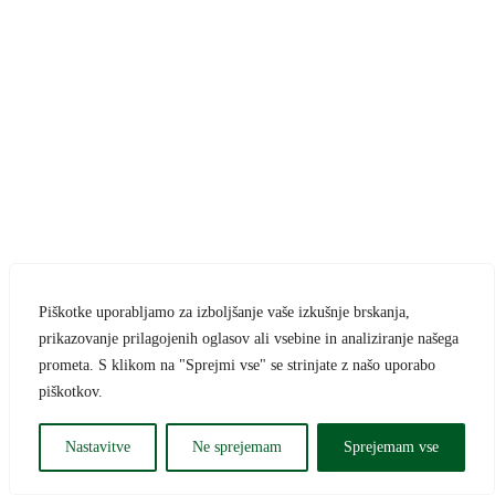
Piškotke uporabljamo za izboljšanje vaše izkušnje brskanja,
prikazovanje prilagojenih oglasov ali vsebine in analiziranje našega
prometa. S klikom na "Sprejmi vse" se strinjate z našo uporabo
piškotkov.
Nastavitve
Ne sprejemam
Sprejemam vse